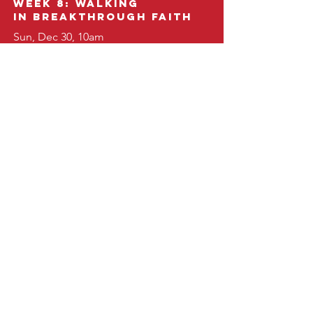
Week 8: walking
in BreaktHrough Faith
Sun, Dec 30, 10am
Mandarin Hotel, Level 1, Karaked
Room
Christmas